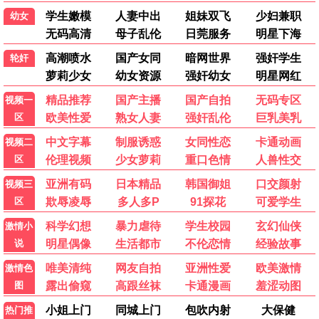
非自然死亡·2026
浪漫爱情，甜度满分
88追剧
8.5分
🎭 悬疑剧场