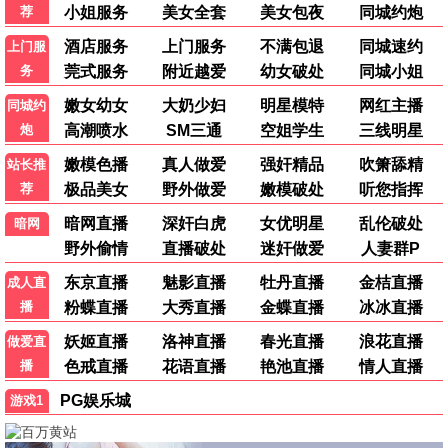
更多剧集
烧脑反转，悬疑神剧
狂飙·2026
治愈系天花板
88追剧
9.3分