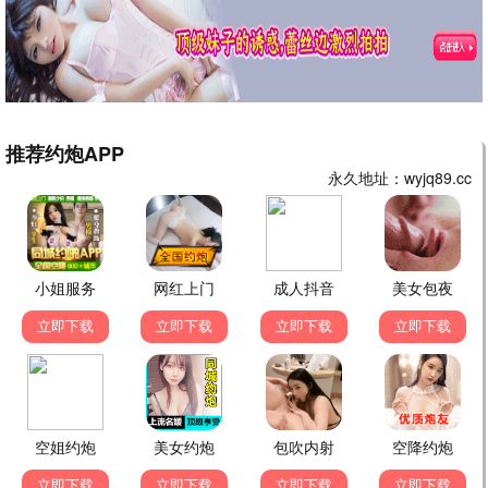
漫长的季节·2023
经典神作，百看不厌
88追剧
8.7分