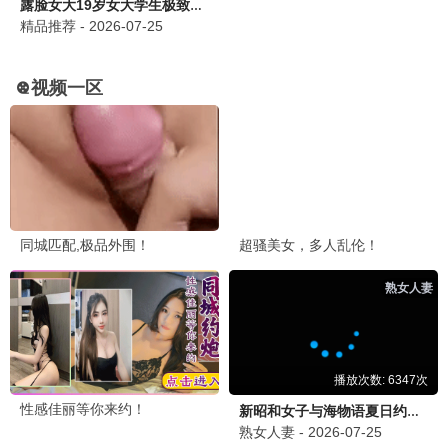
庆余年2·2024
悬疑烧脑，反转不断
88追剧
9.8分