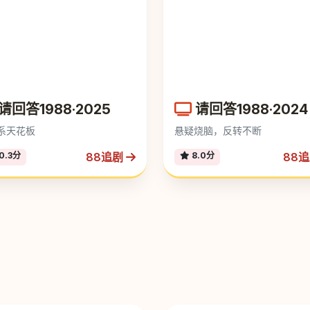
请回答1988·2025
请回答1988·2024
系天花板
悬疑烧脑，反转不断
88追剧
88
0.3分
8.0分