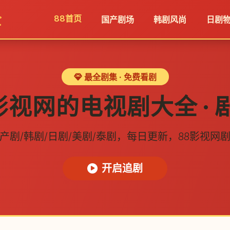
全
88首页
国产剧场
韩剧风尚
日剧
最全剧集 · 免费看剧
影视网的电视剧大全 · 
产剧/韩剧/日剧/美剧/泰剧，每日更新，88影视网
开启追剧