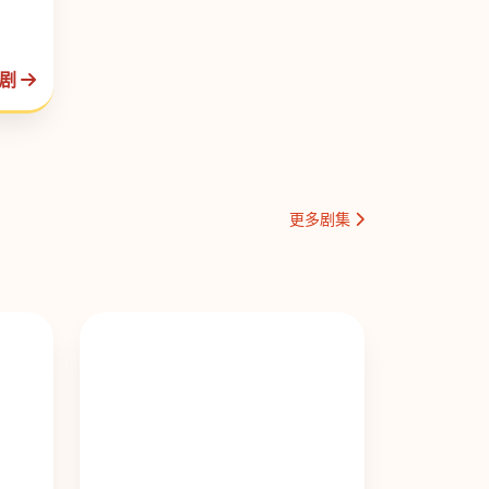
追剧
更多剧集