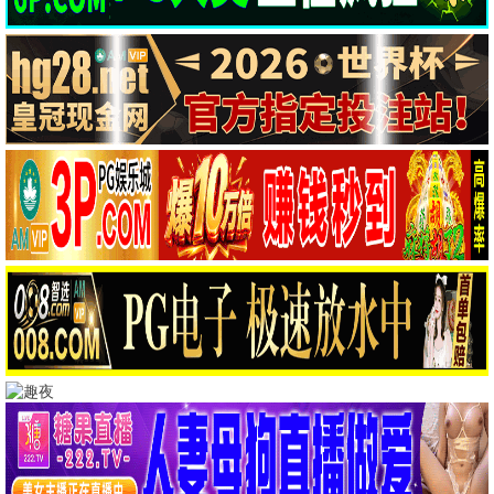
🇺🇸 欧美热播
更多剧集
美剧英剧，高分神作
黑暗荣耀·2026