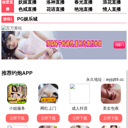
黑暗荣耀·2026
收视冠军，全民追剧
88追剧
10.6分
🇰🇷 韩剧风尚
更多剧集