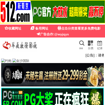
88影视网的电视剧大全
最全剧集 · 免费看剧
88影视网的电视剧大全 ·
剧集宝库
海量国产剧/韩剧/日剧/美剧/泰剧，每日更新，
88影视网剧集宝库
开启追剧