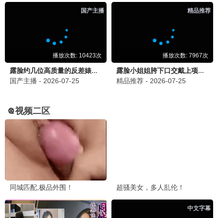
权力的游戏·2024
豆瓣9.5神作
88追剧
10.2分