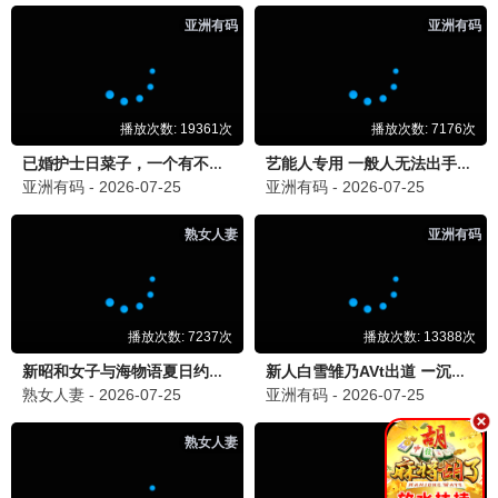
绝命毒师·2025
豆瓣9.5神作
88追剧
7.8分