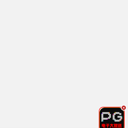
黑暗荣耀·2023
收视冠军，全民追剧
88追剧
7.3分