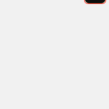
鬼怪·2024
豆瓣9.5神作
88追剧
9.1分
狂飙·2024
年度爆款，口碑炸裂