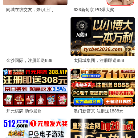
狂飙·2023
治愈系天花板
88追剧
8.5分
💕 甜宠剧场
更多剧集
甜度满分，怦然心动