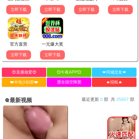
漫长的季节·2024
爆笑喜剧，解压神器
88追剧
8.0分