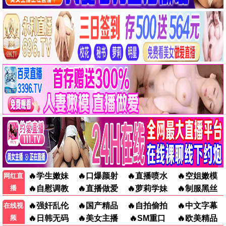
收视冠军，全民追剧
88追剧
7.7分
半泽直树·2026
悬疑烧脑，反转不断
88追剧
10.8分