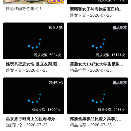
半泽直树·2025
豆瓣9.5神作
88追剧
7.9分