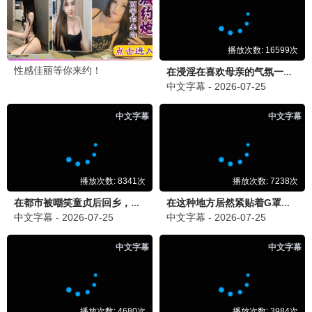
繁花·2024
治愈系天花板
88追剧
8.8分
🎭 悬疑剧场
更多剧集
烧脑反转，悬疑神剧