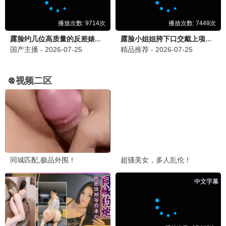
💕 甜宠剧场
更多剧集
甜度满分，怦然心动
非自然死亡·2023