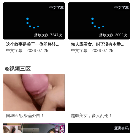
与凤行·2024
治愈系天花板
88追剧
9.7分