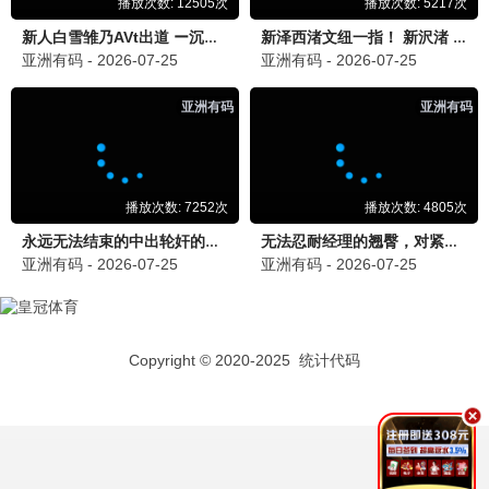
繁花·2023
爆笑喜剧，解压神器
88追剧
8.6分