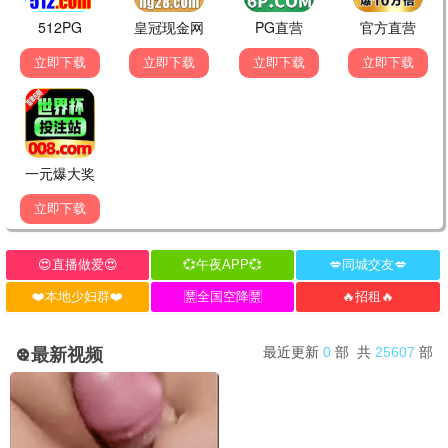
庆余年2·2023
治愈系天花板
88追剧
9.2分