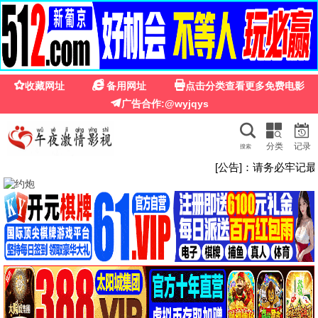
88影视网的电视剧大全
最全剧集 · 免费看剧
88影视网的电视剧大全 ·
剧集宝库
海量国产剧/韩剧/日剧/美剧/泰剧，每日更新，
88影视网剧集宝库
开启追剧