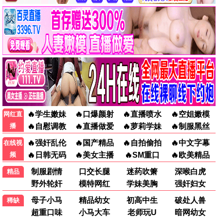
漫长的季节·2024
年度爆款，口碑炸裂
88追剧
8.3分