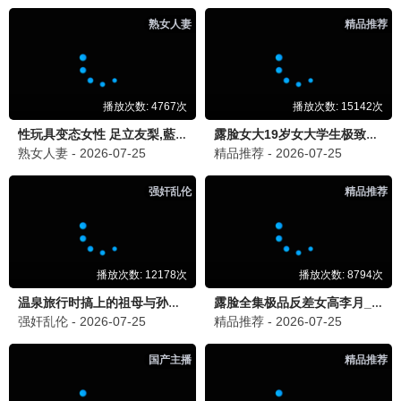
88追剧
8.0分
以你的心诠释我的爱·2023
浪漫爱情，甜度满分
88追剧
7.7分